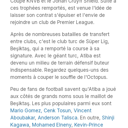
Coupe KNVB et le Johan Cruyff Shield. Suite à
ces trophées remportés, est venue l'idée de
laisser son contrat s'épuiser et l'envie de
rejoindre un club de Premier League.
Après de nombreuses batailles de transfert
entre clubs, c'est le club turc de Süper Lig,
Beşiktaş, qui a remporté la course à sa
signature. Avec le géant turc, Atiba est
devenu un milieu de terrain défensif buteur
indispensable. Regardez quelques-uns des
moments à couper le souffle de l'Octopus.
Peu de fans de football savent qu'Atiba a joué
aux côtés de grands noms sous le maillot de
Beşiktaş. Les plus populaires parmi eux sont
Mario Gomez,
Cenk Tosun
,
Vincent
Aboubakar
,
Anderson Talisca
. En outre,
Shinji
Kagawa
,
Mohamed Elneny
,
Kevin-Prince